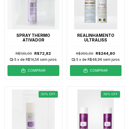
SPRAY THERMO
REALINHAMENTO
ATIVADOR
ULTRALISS
R$130,00
R$72,82
R$350,00
R$244,80
5
x de
R$14,56
sem juros
5
x de
R$48,96
sem juros
COMPRAR
COMPRAR
30
%
OFF
38
%
OFF