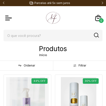
Entrega em todo o Brasil
Aco
0
Produtos
Início
Produtos
Ordenar
Filtrar
44
%
OFF
30
%
OFF