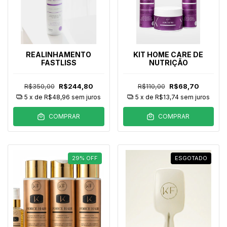
REALINHAMENTO
KIT HOME CARE DE
FASTLISS
NUTRIÇÃO
R$350,00
R$244,80
R$110,00
R$68,70
5
x de
R$48,96
sem juros
5
x de
R$13,74
sem juros
COMPRAR
COMPRAR
29
%
OFF
ESGOTADO